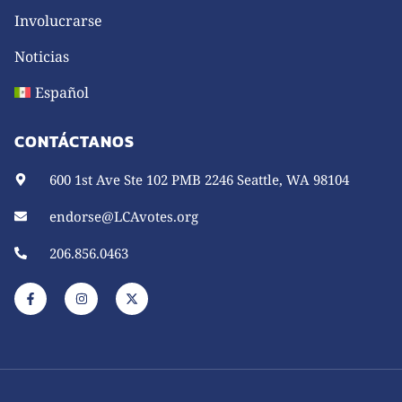
Involucrarse
Noticias
Español
CONTÁCTANOS
600 1st Ave Ste 102 PMB 2246 Seattle, WA 98104
endorse@LCAvotes.org
206.856.0463
F
I
X
a
n
-
c
s
t
e
t
w
b
a
i
o
g
t
o
r
t
k
a
e
-
m
r
f